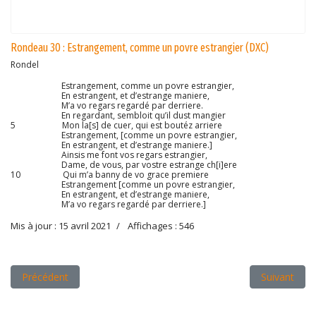
Rondeau 30 : Estrangement, comme un povre estrangier (DXC)
Rondel
Estrangement, comme un povre estrangier,
En estrangent, et d’estrange maniere,
M’a vo regars regardé par derriere.
En regardant, sembloit qu’il dust mangier
5 Mon la[s] de cuer, qui est boutéz arriere
Estrangement, [comme un povre estrangier,
En estrangent, et d’estrange maniere.]
Ainsis me font vos regars estrangier,
Dame, de vous, par vostre estrange ch[i]ere
10 Qui m’a banny de vo grace premiere
Estrangement [comme un povre estrangier,
En estrangent, et d’estrange maniere,
M’a vo regars regardé par derriere.]
Mis à jour : 15 avril 2021
Affichages : 546
Article précédent : Rondeau 29 : Sur tous pays de mortier et de 
Article suiv
Précédent
Suivant